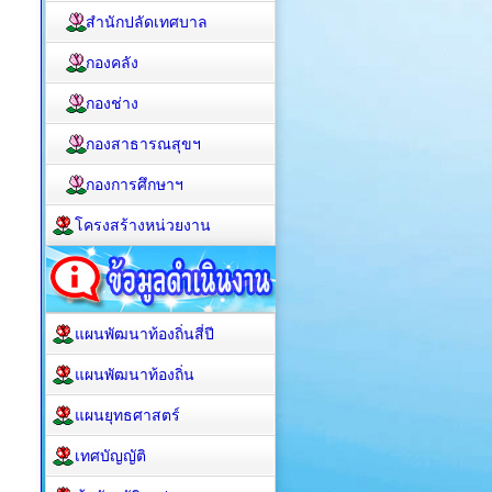
สำนักปลัดเทศบาล
กองคลัง
กองช่าง
กองสาธารณสุขฯ
กองการศึกษาฯ
โครงสร้างหน่วยงาน
แผนพัฒนาท้องถิ่นสี่ปี
แผนพัฒนาท้องถิ่น
แผนยุทธศาสตร์
เทศบัญญัติ