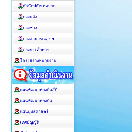
สำนักปลัดเทศบาล
กองคลัง
กองช่าง
กองสาธารณสุขฯ
กองการศึกษาฯ
โครงสร้างหน่วยงาน
แผนพัฒนาท้องถิ่นสี่ปี
แผนพัฒนาท้องถิ่น
แผนยุทธศาสตร์
เทศบัญญัติ