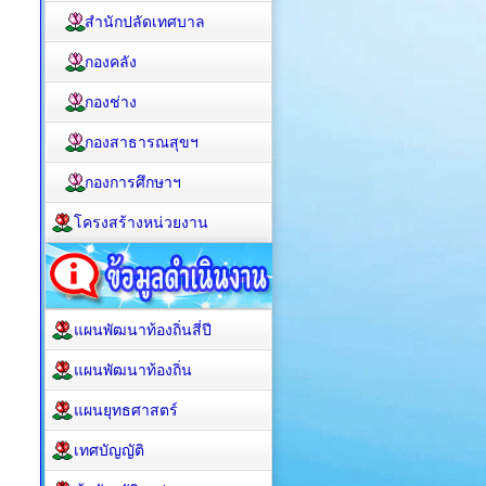
สำนักปลัดเทศบาล
กองคลัง
กองช่าง
กองสาธารณสุขฯ
กองการศึกษาฯ
โครงสร้างหน่วยงาน
แผนพัฒนาท้องถิ่นสี่ปี
แผนพัฒนาท้องถิ่น
แผนยุทธศาสตร์
เทศบัญญัติ