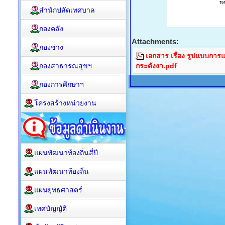
สำนักปลัดเทศบาล
กองคลัง
Attachments:
กองช่าง
เอกสาร เรื่อง รูปแบบการ
กองสาธารณสุขฯ
กระดังงา.pdf
กองการศึกษาฯ
โครงสร้างหน่วยงาน
แผนพัฒนาท้องถิ่นสี่ปี
แผนพัฒนาท้องถิ่น
แผนยุทธศาสตร์
เทศบัญญัติ