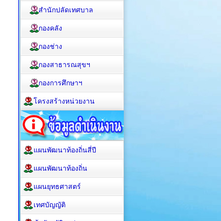
สำนักปลัดเทศบาล
กองคลัง
กองช่าง
กองสาธารณสุขฯ
กองการศึกษาฯ
โครงสร้างหน่วยงาน
แผนพัฒนาท้องถิ่นสี่ปี
แผนพัฒนาท้องถิ่น
แผนยุทธศาสตร์
เทศบัญญัติ