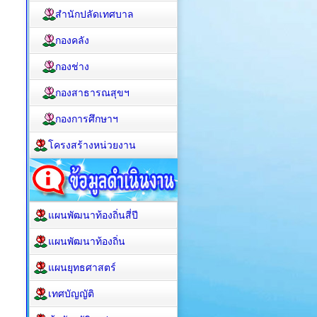
สำนักปลัดเทศบาล
กองคลัง
กองช่าง
กองสาธารณสุขฯ
กองการศึกษาฯ
โครงสร้างหน่วยงาน
แผนพัฒนาท้องถิ่นสี่ปี
แผนพัฒนาท้องถิ่น
แผนยุทธศาสตร์
เทศบัญญัติ