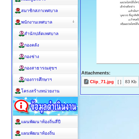
สมาชิกสภาเทศบาล
พนักงานเทศบาล
สำนักปลัดเทศบาล
กองคลัง
กองช่าง
กองสาธารณสุขฯ
Attachments:
กองการศึกษาฯ
Clip_71.jpg
[ ]
83 Kb
โครงสร้างหน่วยงาน
แผนพัฒนาท้องถิ่นสี่ปี
แผนพัฒนาท้องถิ่น