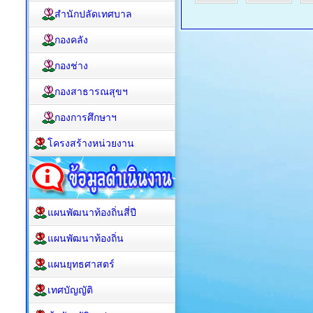
สำนักปลัดเทศบาล
กองคลัง
กองช่าง
กองสาธารณสุขฯ
กองการศึกษาฯ
โครงสร้างหน่วยงาน
แผนพัฒนาท้องถิ่นสี่ปี
แผนพัฒนาท้องถิ่น
แผนยุทธศาสตร์
เทศบัญญัติ