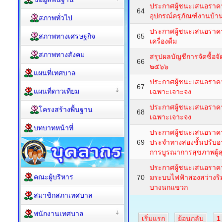
ประกาศผู้ชนะเสนอราคาจ
64
อุปกรณ์ครุภัณฑ์งานบ้าน
สภาพทั่วไป
ประกาศผู้ชนะเสนอราคา
สภาพทางเศรษฐกิจ
65
เครื่องดื่ม
สภาพทางสังคม
สรุปผลบัญชีการจัดซื้อ
66
๒๕๖๖
แผนที่เทศบาล
ประกาศผู้ชนะเสนอราคาซ
67
แผนที่ดาวเทียม
เฉพาะเจาะจง
ประกาศผู้ชนะเสนอราคาซ
โครงสร้างพื้นฐาน
68
เฉพาะเจาะจง
บทบาทหน้าที่
ประกาศผู้ชนะเสนอราคา
69
ประจำทางสองชั้นปรับอาก
การบูรณาการสุขภาพผู้สุ
ประกาศผู้ชนะเสนอราคา
คณะผู้บริหาร
70
มระบบไฟฟ้าส่องสว่างร
บางนกแขวก
สมาชิกสภาเทศบาล
พนักงานเทศบาล
เริ่มแรก
ย้อนกลับ
1