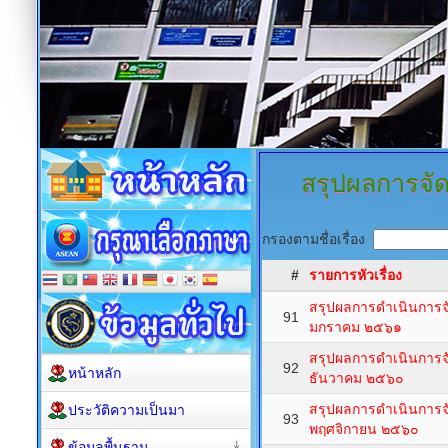
สรุปผลการจัดซ
กรองตามชื่อเรื่อง
#
รายการหัวเรื่อง
สรุปผลการดำเนินการจั
91
มกราคม ๒๕๖๑
สรุปผลการดำเนินการจั
92
หน้าหลัก
ธันวาคม ๒๕๖๐
สรุปผลการดำเนินการจั
ประวัติความเป็นมา
93
พฤศจิกายน ๒๕๖๐
ข้อมูลพื้นฐาน