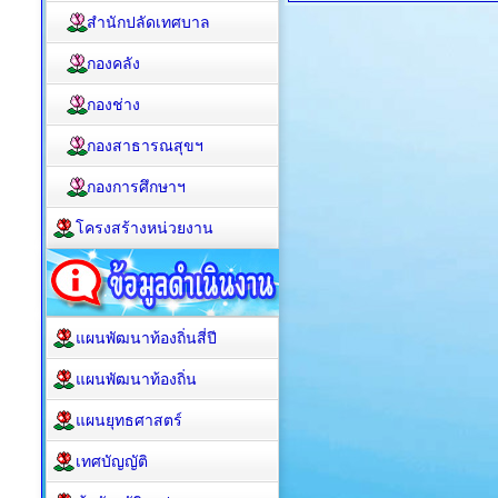
สำนักปลัดเทศบาล
กองคลัง
กองช่าง
กองสาธารณสุขฯ
กองการศึกษาฯ
โครงสร้างหน่วยงาน
แผนพัฒนาท้องถิ่นสี่ปี
แผนพัฒนาท้องถิ่น
แผนยุทธศาสตร์
เทศบัญญัติ