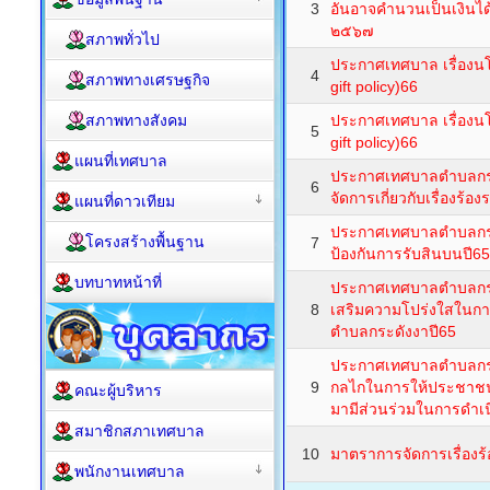
3
อันอาจคำนวนเป็นเงินไ
๒๕๖๗
สภาพทั่วไป
ประกาศเทศบาล เรื่องน
4
สภาพทางเศรษฐกิจ
gift policy)66
สภาพทางสังคม
ประกาศเทศบาล เรื่องน
5
gift policy)66
แผนที่เทศบาล
ประกาศเทศบาลตำบลกระด
6
จัดการเกี่ยวกับเรื่องร้อ
แผนที่ดาวเทียม
ประกาศเทศบาลตำบลกระด
โครงสร้างพื้นฐาน
7
ป้องกันการรับสินบนปี65
บทบาทหน้าที่
ประกาศเทศบาลตำบลกระด
8
เสริมความโปร่งใสในการ
ตำบลกระดังงาปี65
ประกาศเทศบาลตำบลกระด
9
กลไกในการให้ประชาชนหรื
คณะผู้บริหาร
มามีส่วนร่วมในการดำเ
สมาชิกสภาเทศบาล
10
มาตราการจัดการเรื่องร้
พนักงานเทศบาล