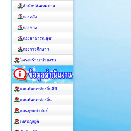
สำนักปลัดเทศบาล
กองคลัง
กองช่าง
กองสาธารณสุขฯ
กองการศึกษาฯ
โครงสร้างหน่วยงาน
แผนพัฒนาท้องถิ่นสี่ปี
แผนพัฒนาท้องถิ่น
แผนยุทธศาสตร์
เทศบัญญัติ